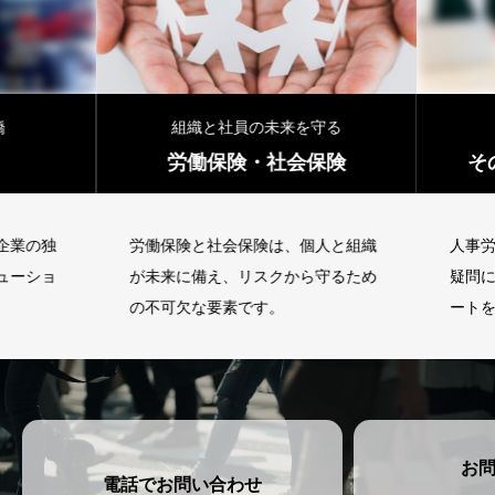
組織と社員の未来を守る
労働保険・社会保険
そ
企業の独
労働保険と社会保険は、個人と組織
人事労
ューショ
が未来に備え、リスクから守るため
疑問に
の不可欠な要素です。
ートを
お
電話でお問い合わせ